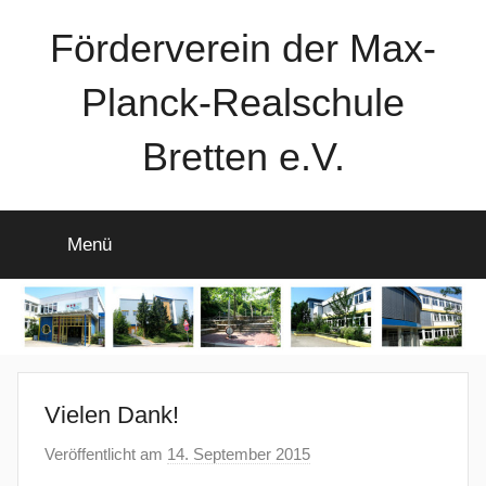
Zum
Förderverein der Max-
Inhalt
springen
Planck-Realschule
Bretten e.V.
Menü
Vielen Dank!
Veröffentlicht am
14. September 2015
v
o