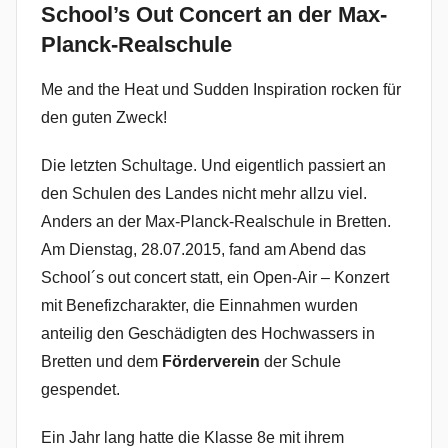
School’s Out Concert an der Max-
n
Planck-Realschule
N
a
Me and the Heat und Sudden Inspiration rocken für
d
den guten Zweck!
i
n
Die letzten Schultage. Und eigentlich passiert an
e
den Schulen des Landes nicht mehr allzu viel.
R
Anders an der Max-Planck-Realschule in Bretten.
i
Am Dienstag, 28.07.2015, fand am Abend das
d
School´s out concert statt, ein Open-Air – Konzert
i
mit Benefizcharakter, die Einnahmen wurden
n
anteilig den Geschädigten des Hochwassers in
g
e
Bretten und dem
Förderverein
der Schule
r
gespendet.
Ein Jahr lang hatte die Klasse 8e mit ihrem