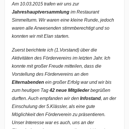
Am 10.03.2015 trafen wir uns zur
n
Jahreshauptversammlung
im Restaurant
N
Simmelturm. Wir waren eine kleine Runde, jedoch
a
waren alle Anwesenden stimmberechtigt und so
d
konnten wir mit Elan starten.
i
n
Zuerst berichtete ich (1.Vorstand) über die
e
Aktivitäten des Fördervereins im letzten Jahr. Ich
R
konnte mit großer Freude mitteilen, dass die
i
d
Vorstellung des Fördervereins an den
i
Elternabenden
ein großer Erfolg war und wir bis
n
zum heutigen Tag
42 neue Mitglieder
begrüßen
g
durften. Auch empfanden wir den
Infostand
, an der
e
Einschulung der 5.Klässler, als eine gute
r
Möglichkeit den Förderverein zu präsentieren.
Unser Interesse war es auch, uns an der