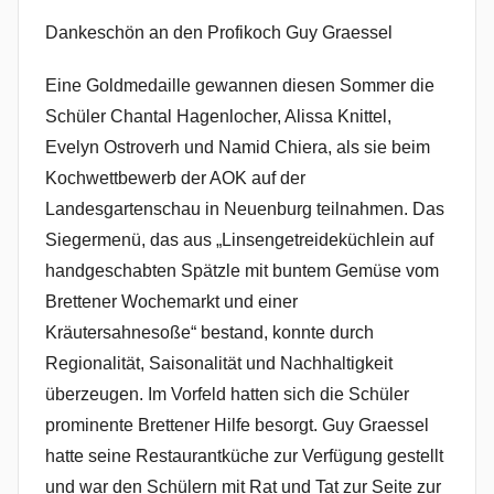
o
Dankeschön an den Profikoch Guy Graessel
n
N
Eine Goldmedaille gewannen diesen Sommer die
a
Schüler Chantal Hagenlocher, Alissa Knittel,
d
Evelyn Ostroverh und Namid Chiera, als sie beim
i
Kochwettbewerb der AOK auf der
n
Landesgartenschau in Neuenburg teilnahmen. Das
e
Siegermenü, das aus „Linsengetreideküchlein auf
R
handgeschabten Spätzle mit buntem Gemüse vom
i
d
Brettener Wochemarkt und einer
i
Kräutersahnesoße“ bestand, konnte durch
n
Regionalität, Saisonalität und Nachhaltigkeit
g
überzeugen. Im Vorfeld hatten sich die Schüler
e
prominente Brettener Hilfe besorgt. Guy Graessel
r
hatte seine Restaurantküche zur Verfügung gestellt
und war den Schülern mit Rat und Tat zur Seite zur