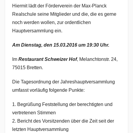
N
Hiermit lädt der Förderverein der Max-Planck
a
Realschule seine Mitglieder und die, die es gerne
d
noch werden wollen, zur ordentlichen
i
Hauptversammlung ein.
n
e
Am Dienstag, den 15.03.2016 um 19:30 Uhr.
R
i
Im
Restaurant Schweizer Hof
, Melanchtonstr. 24,
d
75015 Bretten.
i
n
Die Tagesordnung der Jahreshauptversammlung
g
umfasst vorläufig folgende Punkte:
e
r
1. Begrüßung Feststellung der berechtigten und
vertretenen Stimmen
2. Bericht des Vorsitzenden über die Zeit seit der
letzten Hauptversammlung