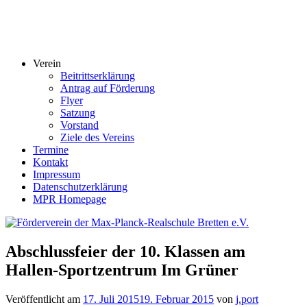
Verein
Beitrittserklärung
Antrag auf Förderung
Flyer
Satzung
Vorstand
Ziele des Vereins
Termine
Kontakt
Impressum
Datenschutzerklärung
MPR Homepage
Abschlussfeier der 10. Klassen am
Hallen-Sportzentrum Im Grüner
Veröffentlicht am
17. Juli 2015
19. Februar 2015
von
j.port