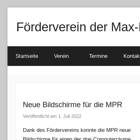
Zum
Inhalt
Förderverein der Max-
springen
Startseite
Verein
Termine
Kontak
Neue Bildschirme für die MPR
Veröffentlicht am
1. Juli 2022
v
o
Dank des Fördervereins konnte die MPR neue
n
Bildschirme für einen der drei Computerräume