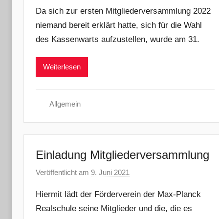
o
Da sich zur ersten Mitgliederversammlung 2022
n
niemand bereit erklärt hatte, sich für die Wahl
N
des Kassenwarts aufzustellen, wurde am 31.
a
d
i
Weiterlesen
n
e
R
Allgemein
i
d
i
Einladung Mitgliederversammlung
n
g
Veröffentlicht am
9. Juni 2021
v
e
o
r
Hiermit lädt der Förderverein der Max-Planck
n
Realschule seine Mitglieder und die, die es
j