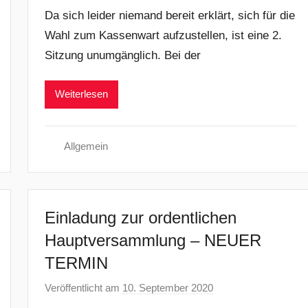
o
Da sich leider niemand bereit erklärt, sich für die
n
Wahl zum Kassenwart aufzustellen, ist eine 2.
j
Sitzung unumgänglich. Bei der
.
p
o
Weiterlesen
r
t
Allgemein
Einladung zur ordentlichen
Hauptversammlung – NEUER
TERMIN
Veröffentlicht am
10. September 2020
v
o