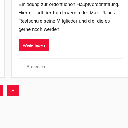
Einladung zur ordentlichen Hauptversammlung.
n
Hiermit lädt der Förderverein der Max-Planck
j
Realschule seine Mitglieder und die, die es
.
p
gerne noch werden
o
r
Weiterlesen
t
Allgemein
Nächste
»
Beiträge