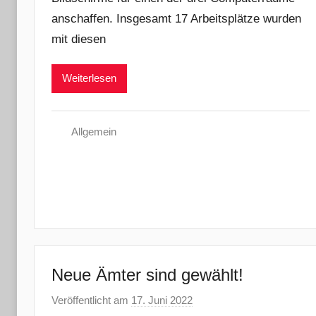
N
anschaffen. Insgesamt 17 Arbeitsplätze wurden
a
d
mit diesen
i
n
Weiterlesen
e
R
i
Allgemein
d
i
n
g
e
r
Neue Ämter sind gewählt!
Veröffentlicht am
17. Juni 2022
v