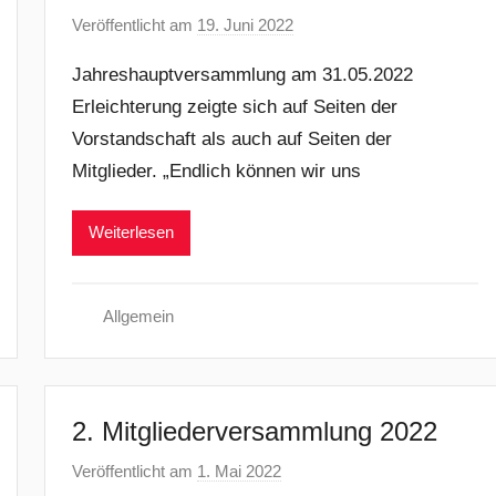
Veröffentlicht am
19. Juni 2022
v
o
Jahreshauptversammlung am 31.05.2022
n
Erleichterung zeigte sich auf Seiten der
N
Vorstandschaft als auch auf Seiten der
a
d
Mitglieder. „Endlich können wir uns
i
n
Weiterlesen
e
R
i
Allgemein
d
i
n
2. Mitgliederversammlung 2022
g
e
Veröffentlicht am
1. Mai 2022
v
r