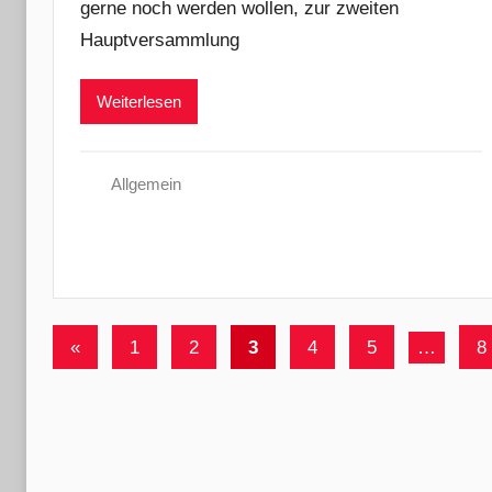
gerne noch werden wollen, zur zweiten
.
p
Hauptversammlung
o
r
Weiterlesen
t
Allgemein
Seitennummerierung
Vorherige
«
1
2
3
4
5
…
8
der
Beiträge
Beiträge